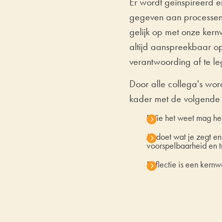
Er wordt geïnspireerd e
gegeven aan processen 
gelijk op met onze kern
altijd aanspreekbaar op
verantwoording af te l
Door alle collega's wor
kader met de volgende 
'Wie het weet mag het
Je doet wat je zegt en
voorspelbaarheid en t
Reflectie is een kern