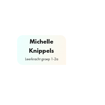
Michelle
Lind
Knippels
Leerkrach
Leerkracht groep 1-2a
Gyml
Contactformulier
Conta